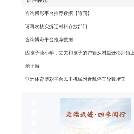
信件标题
咨询博彩平台推荐数据【追问】
请再次核实拆迁材料存放部门
咨询博彩平台推荐数据
因孩子读小学，丈夫和孩子的户籍从村里迁移到镇
亲子游
亚洲体育博彩平台民丰机械附近乱停车导致堵车
专
题
专
栏