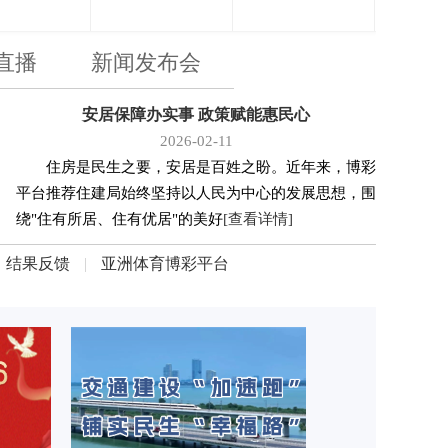
直播
新闻发布会
安居保障办实事 政策赋能惠民心
2026-02-11
住房是民生之要，安居是百姓之盼。近年来，博彩
平台推荐住建局始终坚持以人民为中心的发展思想，围
绕"住有所居、住有优居"的美好
[查看详情]
结果反馈
|
亚洲体育博彩平台