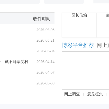
区长信箱
来信选登
收件时间
2026-06-08
2026-05-21
博彩平台推荐
网上
2026-05-04
上，就不能享受村
2026-04-14
2026-04-07
2026-03-30
网上调查
|
意见征集
|