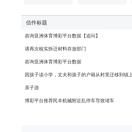
信件标题
咨询亚洲体育博彩平台数据【追问】
请再次核实拆迁材料存放部门
咨询亚洲体育博彩平台数据
因孩子读小学，丈夫和孩子的户籍从村里迁移到镇
亲子游
博彩平台推荐民丰机械附近乱停车导致堵车