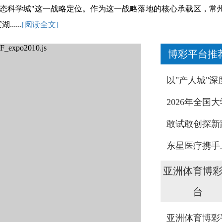
态科学城"这一战略定位。作为这一战略落地的核心承载区，常州博
....
[阅读全文]
F_expo2010.js
博彩平台推
以"产人城"深
2026年全
敢试敢创探新
东星医疗携手
亚洲体育博
台
亚洲体育博彩