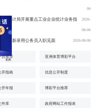
06
平台统计局开展重点工业企业统计业务指
2026-
08-06
2026年新录用公务员入职见面
2026-08-06
平台推荐
亚洲体育博彩平台
关闭
公开指南
信息公开制度
公开年报
博彩平台推荐
文件库
政府网站工作报表