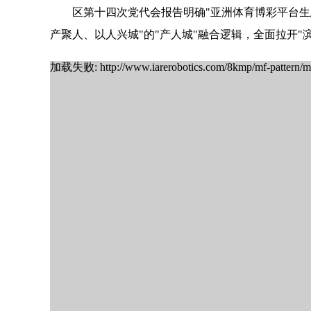
区第十四次党代会报告明确"亚洲体育博彩平台生
产聚人、以人兴城"的"产人城"融合逻辑，全面拉开"滨湖..
加载失败: http://www.iarerobotics.com/8kmp/mf-pattern/m